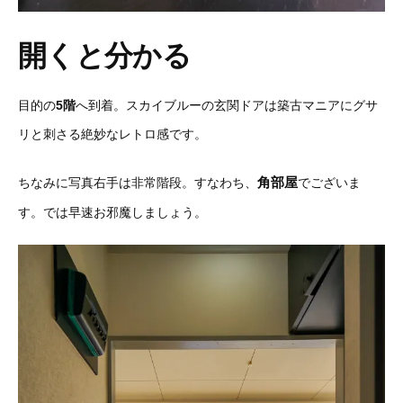
開くと分かる
目的の
5階
へ到着。スカイブルーの玄関ドアは築古マニアにグサ
リと刺さる絶妙なレトロ感です。
角部屋
ちなみに写真右手は非常階段。すなわち、
でございま
す。では早速お邪魔しましょう。