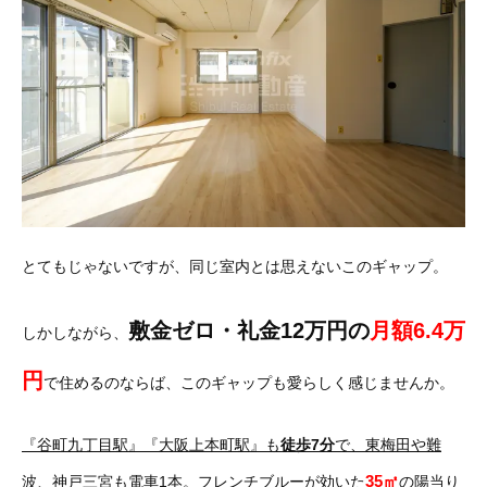
とてもじゃないですが、同じ室内とは思えないこのギャップ。
敷金ゼロ・礼金12万円の
月額6.4万
しかしながら、
円
で住めるのならば、このギャップも愛らしく感じませんか。
『谷町九丁目駅』『大阪上本町駅』も
徒歩7分
で、東梅田や難
35㎡
波、神戸三宮も電車1本
。フレンチブルーが効いた
の陽当り