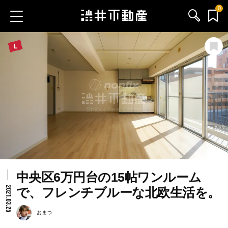
0
お気に入り物件
お問い合わせ
ブログ
サービス内容
渋井不動産のメンバー
中央区6万円台の15帖ワンルーム
会社情報
2021.03.25
で、フレンチブルーな北欧生活を。
採用情報
おまつ