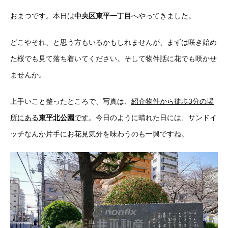
おまつです。本日は
中央区東平一丁目
へやってきました。
どこやそれ、と思う方もいるかもしれませんが、まずは咲き始め
た
桜でも見て落ち着いてください。そして物件話に花でも咲かせ
ませんか。
上手いこと整ったところで、写真は、
紹介物件から徒歩3分の場
所にある
東平北公園
です
。
今日のように晴れた日には、サンドイ
ッチなんか片手にお花見気分を味わうのも一興ですね。