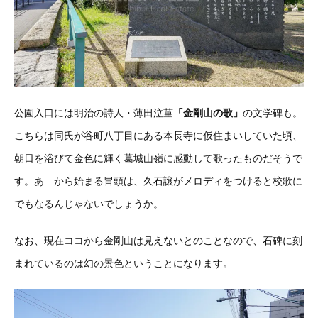
公園入口には明治の詩人・薄田泣菫
「金剛山の歌」
の文学碑も。
こちらは同氏が谷町八丁目にある本長寺に仮住まいしていた頃、
朝日を浴びて金色に輝く葛城山嶺に感動して歌ったもの
だそうで
す。
あゝから始まる冒頭は、久石譲がメロディをつけると校歌に
でもなるんじゃないでしょうか。
なお、現在ココから金剛山は見えないとのことなので、石碑に刻
まれているのは幻の景色ということになります。