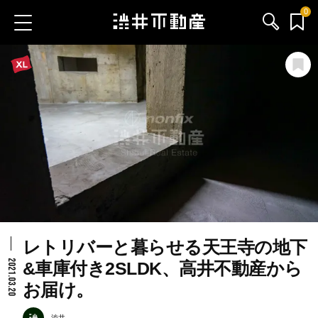
0
お気に入り物件
お問い合わせ
ブログ
サービス内容
渋井不動産のメンバー
レトリバーと暮らせる天王寺の地下
会社情報
2021.03.20
&車庫付き2SLDK、高井不動産から
お届け。
採用情報
渋井