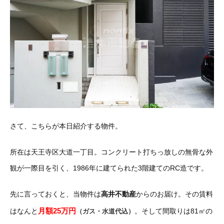
さて、こちらが本日紹介する物件。
所在は天王寺区大道一丁目。コンクリート打ちっ放しの無骨な外
観が一際目を引く、1986年に建てられた3階建てのRC造です。
先に言っておくと、当物件は
高井不動産
からのお届け。その賃料
月額25万円
はなんと
。そして間取りは81㎡の
（ガス・水道代込）