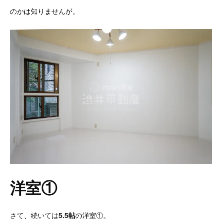
のかは知りませんが。
洋室①
さて、続いては
5.5帖
の洋室①。