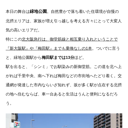
緑地公園
本日の舞台は
。自然豊かで落ち着いた住環境が自慢の
北摂エリアは、家族が増え引っ越しを考える方々にとって大変人
気の高い
エリアだ。
特にこの
北大阪急行は、御堂筋線と相互乗り入れということで
『新大阪駅』や『梅田駅』までも乗換なしの1本
。ついでに言う
と、緑地公園駅から
梅田駅までは13分
ほど。
駅を出ると、「シンミ」でお馴染みの新御堂筋。この道を北へ上
がれば千里中央、南へ下れば梅田などの市街地へたどり着く。交
通網が発達した市内ならいざ知れず、坂が多く駅が点在する北摂
の地へ住むならば、車一台あると生活はうんと便利になるだろ
う。