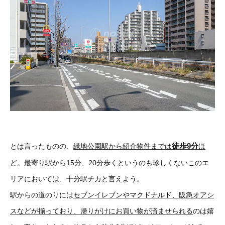
徒歩9分
とは言ったものの、
緑地公園駅から紹介物件までは
ほ
ど
。最寄り駅から15分、20分歩くというのも珍しくないこのエ
リアにおいては、十分駅チカと言えよう。
駅からの道のりには
セブンイレブンやマクドナルド、阪急オアシ
スなどが揃っており、帰りがけにお買い物が済ませられる
のは嬉