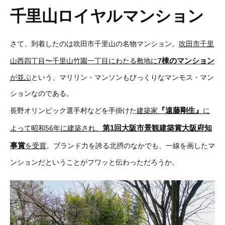
千里山ロイヤルマンション
さて、到着したのは吹田市千里山の名物マンション。
吹田市千里
棟
のマンション
山西四丁目〜千里山竹園一丁目にわたる敷地に
7
が並ぶ
という、マリリン・マンソンもびっくりなマンモス・マン
ションなのである。
『遠藤剛生』
長野オリンピック選手村などを手掛けた
建築家
に
第1回大阪市景観建築賞大阪府知
よって昭和56年に建築され、
事賞
を受賞
。ブランド力を誇る北摂のなかでも、一線を画したマ
ンションだということがフワッと伝わっただろうか。