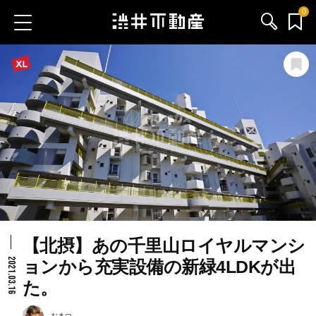
0
お気に入り物件
お問い合わせ
ブログ
サービス内容
渋井不動産のメンバー
【北摂】あの千里山ロイヤルマンシ
会社情報
2021.03.16
ョンから充実設備の新緑4LDKが出
た。
採用情報
おまつ