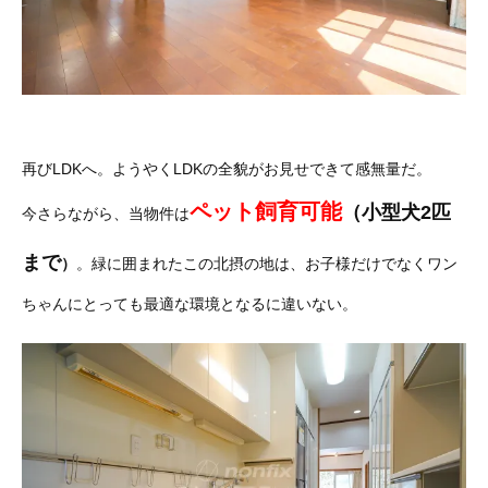
再びLDKへ。ようやくLDKの全貌がお見せできて感無量だ
。
ペット飼育可能
（小型犬2匹
今さらながら、当物件は
まで
）
。緑に囲まれたこの北摂の地は、お子様だけでなくワン
ちゃんにとっても最適な環境となるに違いない。