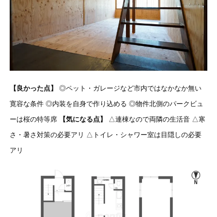
【良かった点】
◎ペット・ガレージなど市内ではなかなか無い
寛容な条件
◎内装を自身で作り込める ◎物件北側のパークビュ
ーは桜の特等席
【気になる点】
△連棟なので両隣の生活音
△寒
さ・暑さ対策の必要アリ △トイレ・シャワー室は目隠しの必要
アリ