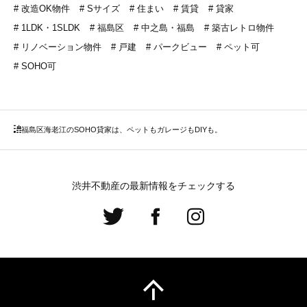
改造OK物件
Sサイズ
住まい
賃貸
貸家
1LDK・1SLDK
福島区
中之島・福島
築古レトロ物件
リノベーション物件
戸建
パークビュー
ペット可
SOHO可
福島区
海老江のSOHO貸家は、ペットもガレージもDIYも。
渋井不動産の最新情報をチェックする