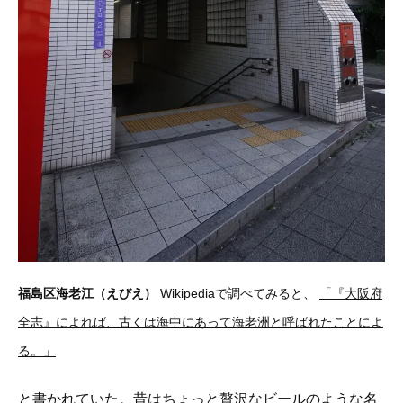
福島区海老江（えびえ）
Wikipediaで調べてみる
と、
「『大阪府
全志』によれば、古くは海中にあって海老洲と呼ばれたことによ
る。」
と書かれていた。昔はちょっと贅沢なビールのような名