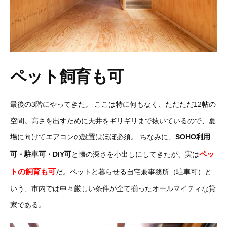
ペット飼育も可
最後の3階にやってきた。
ここは特に何もなく、ただただ12帖の
空間。高さを出すために天井をギリギリまで抜いているので、夏
場に向けてエアコンの設置はほぼ必須。
ちなみに、
SOHO利用
ペッ
可・
駐車可・DIY可
と懐の深さを小出しにしてきたが、実は
トの飼育も可
だ。ペットと暮らせる自宅兼事務所（駐車可）と
いう、市内では中々厳しい条件が全て揃ったオールマイティな貸
家である。