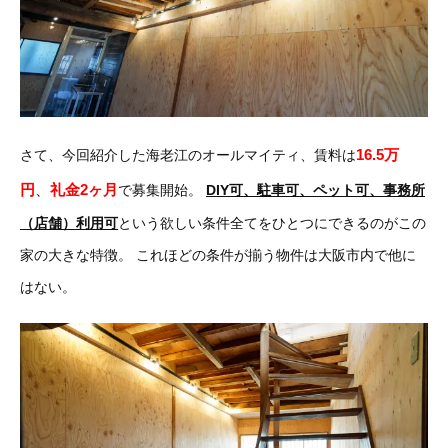
16.5万
さて、今回紹介した海老江のオールマイティ、賃料は
円
、
礼金2ヶ月
で募集開始。
DIY可、駐車可、ペット可、事務所
（店舗）利用可
という欲しい条件全てをひとつにできるのがこの
家の大きな特徴。
これほどの条件が揃う物件は大阪市内で他に
はない。