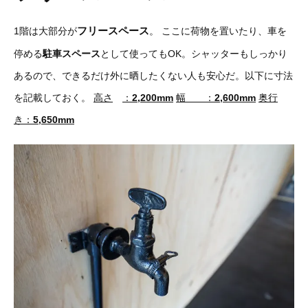
フリースペース
1階は大部分が
。
ここに荷物を置いたり、車を
停める
駐車スペース
として使ってもOK。シャッターもしっかり
あるので、できるだけ外に晒したくない人も安心だ。以下に寸法
を記載しておく。
高さ
：
2,200mm
幅 ：
2,600mm
奥行
き：
5,650mm