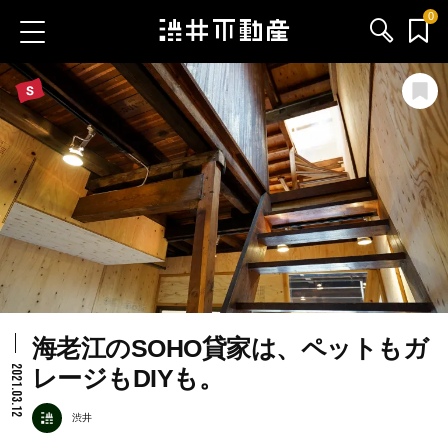
0
お気に入り物件
お問い合わせ
ブログ
サービス内容
渋井不動産のメンバー
海老江のSOHO貸家は、ペットもガ
会社情報
2021.03.12
レージもDIYも。
採用情報
渋井