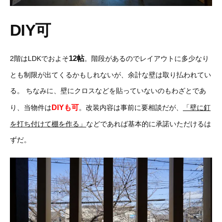
DIY可
12帖
2階はLDKでおよそ
。階段があるのでレイアウトに多少なり
とも制限が出てくるかもしれないが、余計な壁は取り払われてい
る。
ちなみに、壁にクロスなどを貼っていないのもわざとであ
DIYも可
り、当物件は
。改装内容は事前に要相談だが、
「壁に釘
を打ち付けて棚を作る」
などであれば基本的に承諾いただけるは
ずだ。