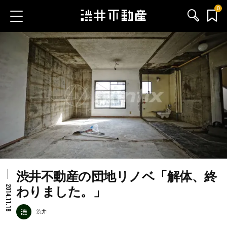
0
お気に入り物件
お問い合わせ
ブログ
サービス内容
渋井不動産のメンバー
渋井不動産の団地リノベ「解体、終
会社情報
2014.11.18
わりました。」
採用情報
渋井