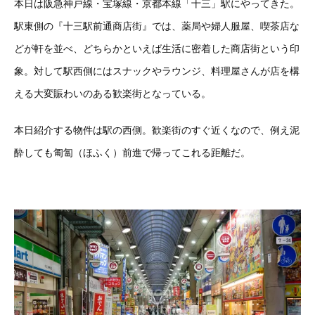
本日は阪急神戸線・宝塚線・京都本線「十三」駅にやってきた。
駅東側の『十三駅前通商店街』では、薬局や婦人服屋、喫茶店な
どが軒を並べ、どちらかといえば生活に密着した商店街という印
象。対して駅西側にはスナックやラウンジ、料理屋さんが店を構
える大変賑わいのある歓楽街となっている。
本日紹介する物件は駅の西側。歓楽街のすぐ近くなので、例え泥
酔しても匍匐（ほふく）前進で帰ってこれる距離だ。