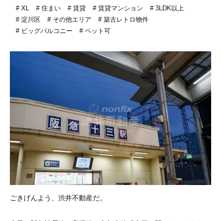
XL
住まい
賃貸
賃貸マンション
3LDK以上
淀川区
その他エリア
築古レトロ物件
ビッグバルコニー
ペット可
ごきげんよう、渋井不動産だ。