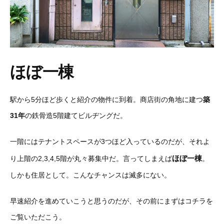
ほぼ一棟
駅から5分ほど歩くと紹介の物件に到着。商店街の角地に建つ
築
31年
の鉄骨造5階建てビルヂングだ。
一階にはテナントスペースが3つほど入っているのだが、それよ
ほぼ一棟
り上階の2,3,4,5階が丸々募集中だ。言ってしまえば
。
しかも住居として。こんなチャンスは滅多にない。
早速紹介を進めていこうと思うのだが、その前にまずはコチラを
ご覧いただこう。