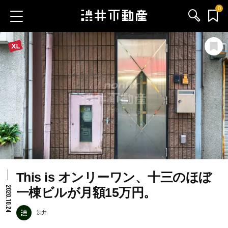
0
お気に入り物件
お問い合わせ
ブログ
サービス内容
渋井不動産のメンバー
This is オンリーワン、十三のほぼ
会社情報
2020.10.24
一棟ビルが月額15万円。
採用情報
渋井