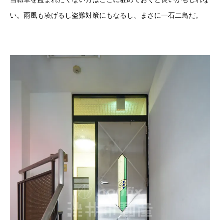
い。雨風も凌げるし盗難対策にもなるし、まさに一石二鳥だ。