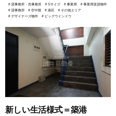
貸事務所・売事務所
Sサイズ
事業用
事業用賃貸物件
貸事務所
空中階
港区
その他エリア
デザイナーズ物件
ビッグウインドウ
新しい生活様式＝築港