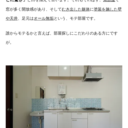
窓が多く開放感があり、そして
むき出した躯体
に
塗装を施した壁
や天井
、足元は
オール無垢
という、モテ部屋です。
誰からモテるかと言えば、部屋探しにこだわりのある方にです
が。