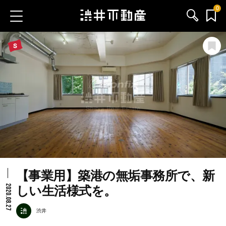
0
お気に入り物件
お問い合わせ
ブログ
サービス内容
渋井不動産のメンバー
【事業用】築港の無垢事務所で、新
会社情報
2020.08.27
しい生活様式を。
採用情報
渋井