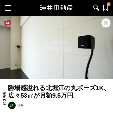
0
お気に入り物件
お問い合わせ
ブログ
サービス内容
渋井不動産のメンバー
臨場感溢れる北堀江の丸ボーズ1K、
会社情報
2020.07.28
広々53㎡が月額9.5万円。
採用情報
渋井