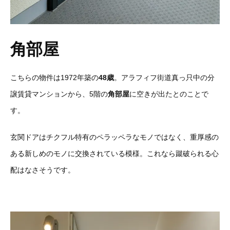
角部屋
こちらの物件は1972年築の
48歳
。アラフィフ街道真っ只中の分
譲賃貸マンションから、5階の
角部屋
に空きが出たとのことで
す。
玄関ドアはチクフル特有のペラッペラなモノではなく、重厚感の
ある新しめのモノに交換されている模様。これなら蹴破られる心
配はなさそうです。