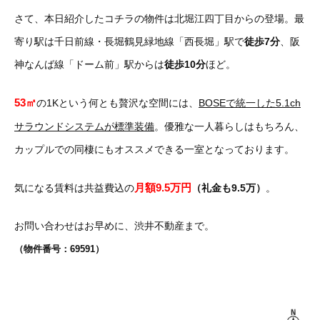
さて、
本日紹介したコチラの物件は北堀江四丁目からの登場。最
寄り駅は千日前線・長堀鶴見緑地線「西長堀」駅で
徒歩7分
、阪
神なんば線「ドーム前」駅からは
徒歩10分
ほど。
53㎡
の1Kという何とも贅沢な空間には、
BOSEで統一した5.1ch
サラウンドシステムが標準装備
。優雅な一人暮らしはもちろん、
カップルでの同棲にもオススメできる一室となっております。
月額9.5万円
気になる賃料は共益費込の
（礼金も9.5万）
。
お問い合わせはお早めに、渋井不動産まで。
（物件番号：69591）