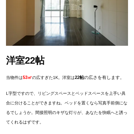
洋室22帖
53㎡
22帖
の広さを有します
当物件は
の広すぎた1K。洋室は
。
L字型ですので、リビングスペースとベッドスペースを上手い具
合に分けることができますね。ベッドを置くなら写真手前側にな
るでしょうか。間接照明のキザな灯りが、あなたを快眠へと誘っ
てくれるはずです。