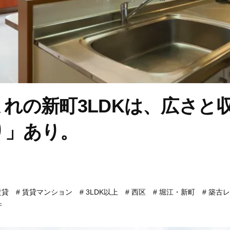
れの新町3LDKは、広さと
り」あり。
賃貸
賃貸マンション
3LDK以上
西区
堀江・新町
築古レ
件