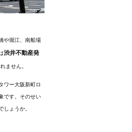
橋や堀江、南船場
渋井不動産発
は
しれません。
タワー大阪
新町ロ
象です。そのせい
でしょうか。