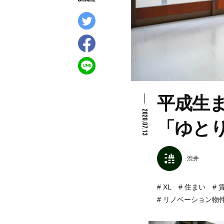
平成生ま
2020.07.13
「ゆと
渋井
XL
住まい
リノベーション物