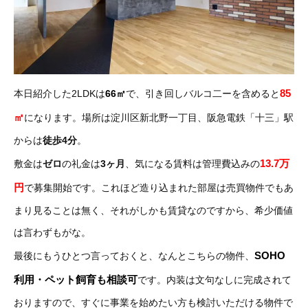
85
本日紹介した2LDKは
66㎡
で、引き回しバルコ二ーを含めると
㎡
になります。場所は淀川区新北野一丁目、阪急電鉄「十三」駅
からは
徒歩4分
。
13.7万
敷金は
ゼロ
の礼金は
3ヶ月
、気になる賃料は管理費込みの
円
で募集開始です。これほど造り込まれた部屋は売買物件でもあ
まり見ることは無く、それがしかも賃貸なのですから、希少価値
は言わずもがな。
SOHO
最後にもうひとつ言っておくと、なんとこちらの物件、
利用・ペット飼育も
相談可
です。内装は文句なしに完成されて
おりますので、すぐに事業を始めたい方も検討いただける物件で