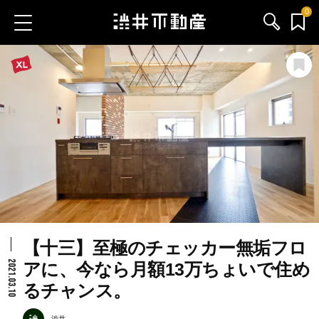
0
お気に入り物件
お問い合わせ
ブログ
サービス内容
渋井不動産のメンバー
【十三】至極のチェッカー無垢フロ
会社情報
2021.03.10
アに、今なら月額13万ちょいで住め
るチャンス。
採用情報
渋井