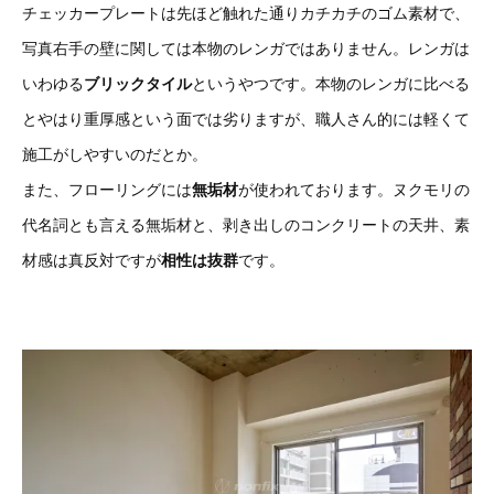
チェッカープレートは先ほど触れた通りカチカチのゴム素材で、
写真右手の壁に関しては本物のレンガではありません。レンガは
いわゆる
ブリックタイル
というやつです。本物のレンガに比べる
とやはり重厚感という面では劣りますが、職人さん的には軽くて
施工がしやすいのだとか。
また、フローリングには
無垢材
が使われております。ヌクモリの
代名詞とも言える無垢材と、剥き出しのコンクリートの天井、素
材感は真反対ですが
相性は抜群
です。