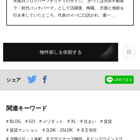
火曜日ブログパーソナリティのサトシ。 かつては渋井不動産
で「初代パンチパーマ」として活躍後、殉職。 天国と地獄を
行き来していたところ、代表のイパに口説かれ、週一…
物件探しを依頼する
シェア
LINEで送る
関連キーワード
BLOG
GO
メゾネット
XL
住まい
賃貸
賃貸マンション
2LDK・2SLDK
天王寺区
夕陽ケ丘・上本町
デザイナーズ物件
ビッグウインドウ