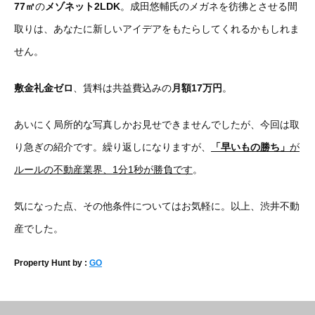
77㎡
の
メゾネット2LDK
。成田悠輔氏のメガネを彷彿とさせる間
取りは、あなたに新しいアイデアをもたらしてくれるかもしれま
せん。
敷金礼金ゼロ
、賃料は共益費込みの
月額17万円
。
あいにく局所的な写真しかお見せできませんでしたが、今回は取
り急ぎの紹介です。繰り返しになりますが、
「早いもの勝ち」
が
ルールの不動産業界、1分1秒が勝負です
。
気になった点、その他条件についてはお気軽に。以上、渋井不動
産でした。
Property Hunt by :
GO