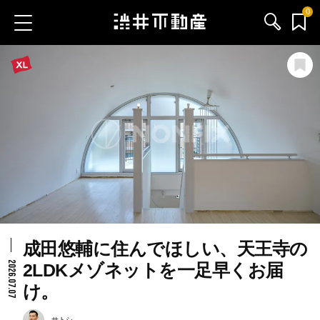
0
お気に入り物件
お問い合わせ
ブログ
サービス内容
渋井不動産のメンバー
成田悠輔に住んでほしい、天王寺の
会社情報
2026.07.07
2LDKメゾネットを一足早くお届
け。
採用情報
サトシ