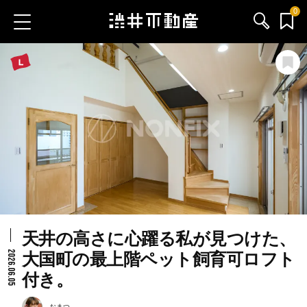
0
お気に入り物件
お問い合わせ
ブログ
サービス内容
渋井不動産のメンバー
天井の高さに心躍る私が見つけた、
会社情報
2026.06.05
大国町の最上階ペット飼育可ロフト
付き。
採用情報
おまつ