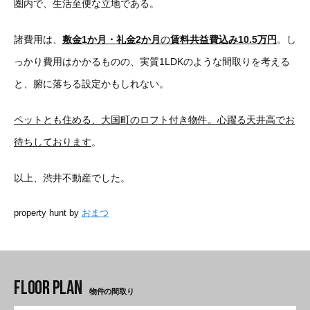
圏内で、生活至便な立地である。
諸費用は、
敷金1か月・礼金2か月
の
賃料共益費込み10.5万円
。し
っかり費用はかかるものの、実質1LDKのような間取りを考える
と、腑に落ちる設定かもしれない。
ペットとも住める、大国町のロフト付き物件。心躍る天井高でお
待ちしております
。
以上、渋井不動産でした。
property hunt by
おまつ
物件の間取り