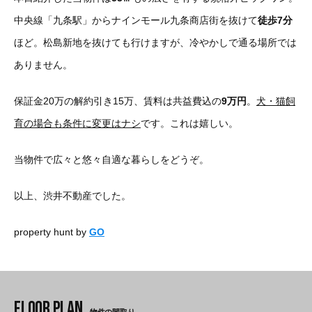
中央線「九条駅」からナインモール九条商店街を抜けて
徒歩7分
ほど。松島新地を抜けても行けますが、冷やかしで通る場所では
ありません。
保証金20万の解約引き15万、賃料は共益費込の
9万円
。
犬・猫飼
育の場合も条件に変更はナシ
です。これは嬉しい。
当物件で広々と悠々自適な暮らしをどうぞ。
以上、渋井不動産でした。
property hunt by
GO