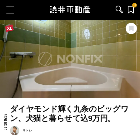
0
お気に入り物件
お問い合わせ
ブログ
サービス内容
渋井不動産のメンバー
ダイヤモンド輝く九条のビッグワ
会社情報
2026.03.10
ン、犬猫と暮らせて込9万円。
採用情報
サトシ