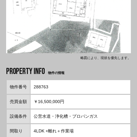
略図により、現状を優先します。
物件の情報
物件番号
288763
売買金額
￥16,500,000円
設備条件
公営水道・浄化槽・プロパンガス
間取り
4LDK +離れ＋作業場