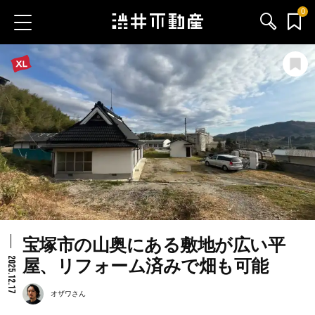
0
お気に入り物件
お問い合わせ
ブログ
サービス内容
渋井不動産のメンバー
宝塚市の山奥にある敷地が広い平
会社情報
2025.12.17
屋、リフォーム済みで畑も可能
採用情報
オザワさん