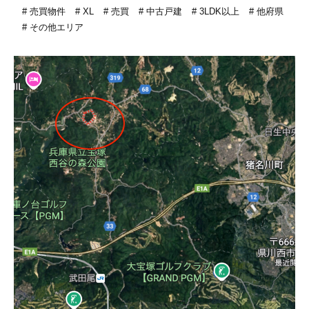
売買物件
XL
売買
中古戸建
3LDK以上
他府県
その他エリア