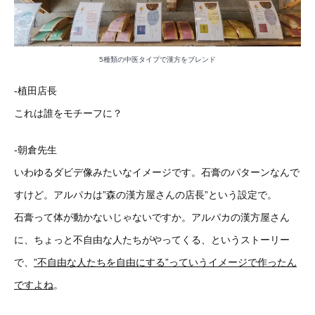
5種類の中医タイプで漢方をブレンド
-植田店長
これは誰をモチーフに？
-朝倉先生
いわゆるダビデ像みたいなイメージです。石膏のパターンなんで
すけど。アルパカは”森の漢方屋さんの店長”という設定で。
石膏って体が動かないじゃないですか。アルパカの漢方屋さん
に、ちょっと不自由な人たちがやってくる、というストーリー
で、
”不自由な人たちを自由にする”っていうイメージで作ったん
ですよね
。