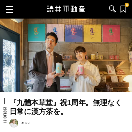
0
お気に入り物件
お問い合わせ
ブログ
サービス内容
渋井不動産のメンバー
『九體本草堂』祝1周年。無理なく
会社情報
2025.03.31
日常に漢方茶を。
採用情報
キョン