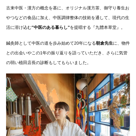
古来中医・漢方の概念を基に、オリジナル漢方茶、御守り養生お
やつなどの食品に加え、中医調律整体の技術を通して、現代の生
活に溶け込む
”中医のある暮らし”
を提唱する『九體本草堂』。
鍼灸師として中医の道を歩み始めて20年になる
朝倉先生
に、物件
との出会いやこの1年の振り返りを語っていただき、さらに気管
の弱い植田店長の診断もしてもらいました。