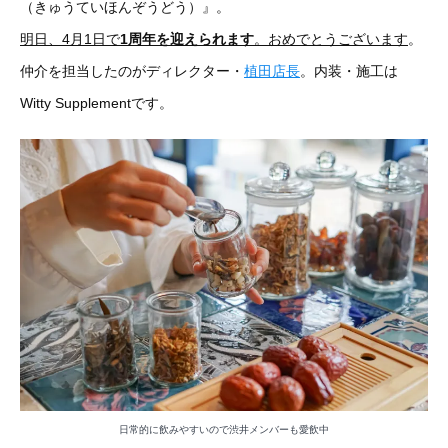
（きゅうていほんぞうどう）』。
明日、4月1日で
1周年を迎えられます
。おめでとうございます
。
仲介を担当したのがディレクター・
植田店長
。内装・施工は
Witty Supplementです。
日常的に飲みやすいので渋井メンバーも愛飲中