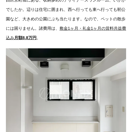
西区京町堀にある、収納多めのデザイナーズワンルーム、いかが
でしたか。辺りは住宅に囲まれ、西へ行っても東へ行っても靭公
園など、大きめの公園にぶち当たります。なので、ペットの散歩
には困りません。諸費用は、
敷金1ヶ月・礼金1ヶ月の賃料共益費
込み
月額8.8万円
。