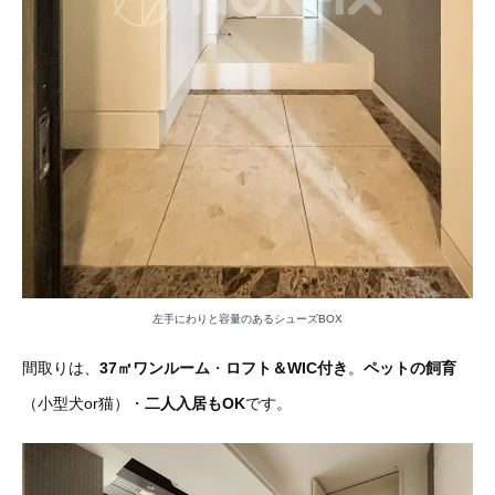
左手にわりと容量のあるシューズBOX
間取りは、
37㎡ワンルーム
・
ロフト＆WIC付き
。
ペットの飼育
（小型犬or猫）・
二人入居もOK
です。