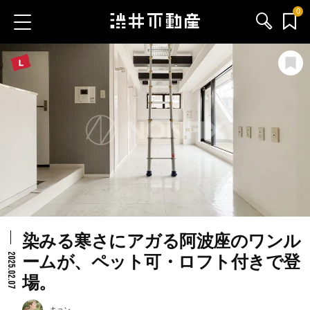
0
お気に入り物件
お問い合わせ
ブログ
サービス内容
渋井不動産のメンバー
染みる寒さにアガる阿波座のワンル
会社情報
2025.02.07
ームが、ペット可・ロフト付きで登
場。
採用情報
キョン