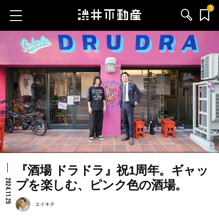
0
お気に入り物件
お問い合わせ
ブログ
サービス内容
渋井不動産のメンバー
『酒場 ドラドラ』祝1周年。ギャッ
会社情報
2024.11.25
プを楽しむ、ピンク色の酒場。
採用情報
エイキチ