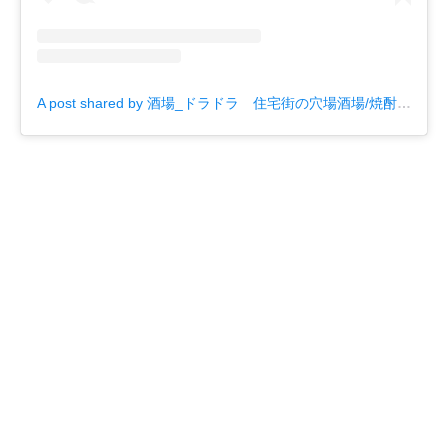
A post shared by 酒場_ドラドラ 住宅街の穴場酒場/焼酎/和>中>洋料理/谷町,上汐 (@sakaba_drudra)