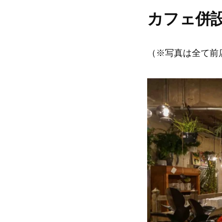
カフェ併
（※写真は全て前