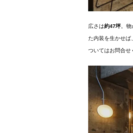
広さは
約47坪
。物
た内装を生かせば
ついてはお問合せ