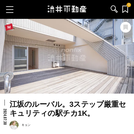
0
お気に入り物件
お問い合わせ
ブログ
サービス内容
渋井不動産のメンバー
江坂のルーバル。3ステップ厳重セ
会社情報
2024.07.30
キュリティの駅チカ1K。
採用情報
キョン