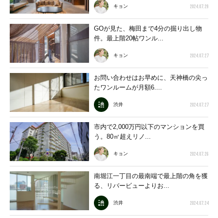
2024.07.29
キョン
GOが見た、梅田まで4分の掘り出し物
件。最上階20帖ワンル...
2024.07.27
キョン
お問い合わせはお早めに、天神橋の尖っ
たワンルームが月額6....
2024.07.27
渋井
市内で2,000万円以下のマンションを買
う。80㎡超えリノ...
2024.07.26
キョン
南堀江一丁目の最南端で最上階の角を獲
る、リバービューよりお...
2024.07.24
渋井