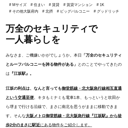
Mサイズ
住まい
賃貸
賃貸マンション
1K
その他大阪府内
北摂
ビッグバルコニー
グッドリッチ
万全のセキュリティで
一人暮らしを
みなさま、ご機嫌いかがでしょうか。本日
「万全のセキュリティ
とルーフバルコニーを誇る物件がある」
とのことでやってきたの
は
『江坂駅』。
江坂の利点は、なんと言っても
御堂筋線・北大阪急行線相互直通
という交通至便
。キタもミナミも電車1本、もっというと吹田か
ら堺まで行ける沿線で、まさに南北を思うがままに移動できま
す。そんな
大阪メトロ御堂筋線・北大阪急行線
『江坂駅』
から徒
歩2分のまさに駅近
にある物件をご紹介します。