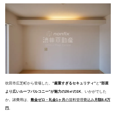
吹田市広芝町から登場した、
”厳重すぎるセキュリティ”
と
”部屋
より広いルーフバルコニー”が魅力の26㎡の1K
、いかがでした
か。諸費用は、
敷金ゼロ・礼金1ヶ月
の賃料管理費込み
月額8.4万
円
。