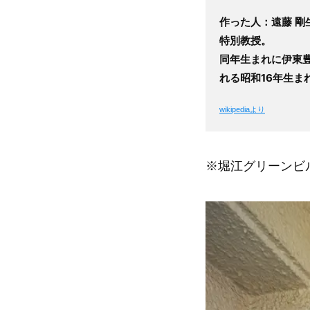
作った人：
遠藤 剛
特別教授。
同年生まれに伊東
れる昭和16年生ま
wikipediaより
※堀江グリーンビ