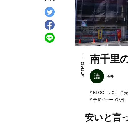
南千里
2024.06.01
渋井
BLOG
XL
売
デザイナーズ物件
安いと言