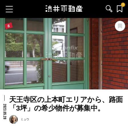
0
お気に入り物件
お問い合わせ
ブログ
サービス内容
渋井不動産のメンバー
天王寺区の上本町エリアから、路面
会社情報
2023.05.28
「3坪」の希少物件が募集中。
採用情報
ミュウ