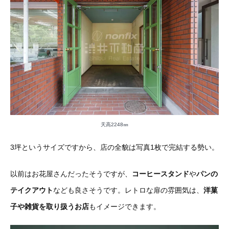
天高2248㎜
3坪というサイズですから、店の全貌は写真1枚で完結する勢い。
以前はお花屋さんだったそうですが、
コーヒースタンド
や
パンの
テイクアウト
なども良さそうです。レトロな扉の雰囲気は、
洋菓
子や雑貨を取り扱うお店
もイメージできます。