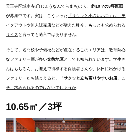
天王寺区城南寺町(じょうなんてらまち)より、
約10㎡の3坪区画
が募集中です。実は、こういった
「サクッと小さいハコ」は、テ
イクアウトや無人販売店などが増えた昨今、もっとも求められる
サイズ
と言っても過言ではありません。
そして、名門校や予備校などが点在するこのエリアは、教育熱心
なファミリー層が多い
文教地区
としても知られています。学生さ
んはもちろん、お迎えで待機する保護者さんや、休日に出かける
ファミリーたち踏まえると、
「サクッと立ち寄りやすいお店」
こ
そ、求められるのではないでしょうか
。
10.65㎡／3坪