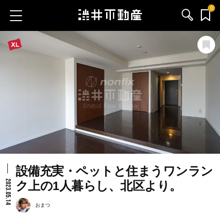
0
お気に入り物件
お問い合わせ
ブログ
サービス内容
渋井不動産のメンバー
設備充実・ペットと住まうワンラン
会社情報
2023.05.14
ク上の1人暮らし、北区より。
採用情報
おまつ