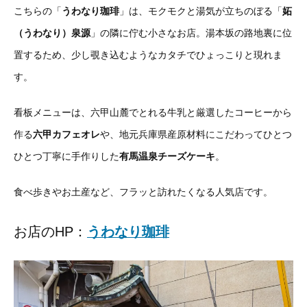
こちらの「
うわなり珈琲
」は、モクモクと湯気が立ちのぼる「
妬
（うわなり）泉源
」の隣に佇む小さなお店。湯本坂の路地裏に位
置するため、少し覗き込むようなカタチでひょっこりと現れま
す。
看板メニューは、六甲山麓でとれる牛乳と厳選したコーヒーから
作る
六甲カフェオレ
や、地元兵庫県産原材料にこだわってひとつ
ひとつ丁寧に手作りした
有馬温泉チーズケーキ
。
食べ歩きやお土産など、フラッと訪れたくなる人気店です。
お店のHP：
うわなり珈琲