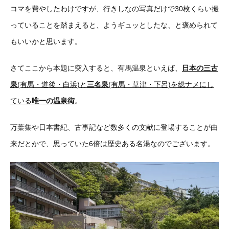
コマを費やしたわけですが、行きしなの写真だけで30枚くらい撮
っていることを踏まえると、ようギュッとしたな、と褒められて
もいいかと思います。
さてここから本題に突入すると、有馬温泉といえば、
日本の三古
泉
(有馬・道後・白浜)と
三名泉
(有馬・草津・下呂)を総ナメにし
ている
唯一の温泉街
。
万葉集や日本書紀、古事記など数多くの文献に登場することが由
来だとかで、思っていた6倍は歴史ある名湯なのでございます。