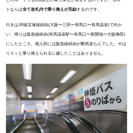
トならば
全て改札内で乗り換えが完結
するのです。
行きはJR線宝塚線経由(大阪〜三田〜有馬口〜有馬温泉)で向か
い、帰りは阪急線経由(有馬温泉駅〜有馬口〜新開地〜大阪梅田)
にしたところ、個人的には阪急線経由が断然楽ちんでした。やは
りスッと乗り換えられるに越したことはありません。