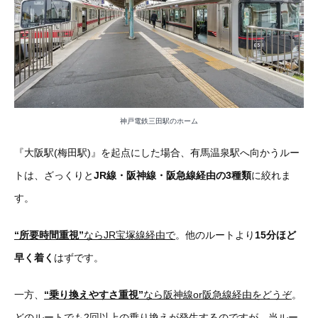
神戸電鉄三田駅のホーム
『大阪駅(梅田駅)』を起点にした場合、有馬温泉駅へ向かうルー
トは、ざっくりと
JR線・阪神線・阪急線経由の3種類
に絞れま
す。
“所要時間重視”
ならJR宝塚線経由で
。他のルートより
15分ほど
早く着く
はずです。
一方、
“乗り換えやすさ重視”
なら阪神線or阪急線経由をどうぞ
。
どのルートでも2回以上の乗り換えが発生するのですが、当ルー