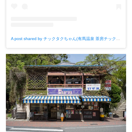
A post shared by チックタクちゃん(有馬温泉 茶房チックタク) (@tchic_tac_chan)