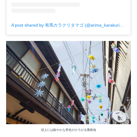
A post shared by 有馬カラクリタマゴ (@arima_karakuri_tamago)
頭上には賑やかな景色がひろがる裏路地