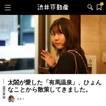
0
お気に入り物件
お問い合わせ
ブログ
サービス内容
渋井不動産のメンバー
太閤が愛した「有馬温泉」、ひょん
会社情報
2023.04.26
なことから散策してきました。
採用情報
おまつ