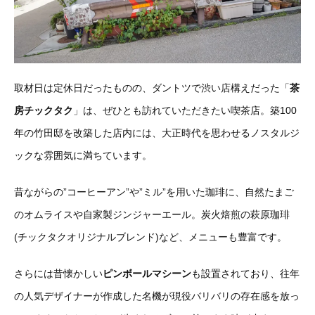
取材日は定休日だったものの、ダントツで渋い店構えだった「
茶
房チックタク
」は、ぜひとも訪れていただきたい喫茶店。築100
年の竹田邸を改築した店内には、大正時代を思わせるノスタルジ
ックな雰囲気に満ちています。
昔ながらの”コーヒーアン”や”ミル”を用いた珈琲に、自然たまご
のオムライスや自家製ジンジャーエール。炭火焙煎の萩原珈琲
(チックタクオリジナルブレンド)など、メニューも豊富です。
さらには昔懐かしい
ピンボールマシーン
も設置されており、往年
の人気デザイナーが作成した名機が現役バリバリの存在感を放っ