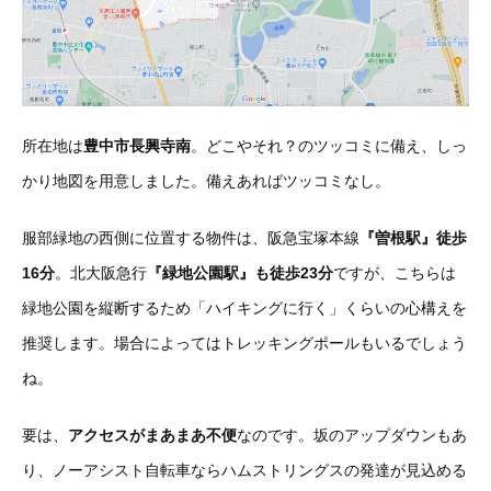
所在地は
豊中市長興寺南
。どこやそれ？のツッコミに備え、しっ
かり地図を用意しました。備えあればツッコミなし。
服部緑地の西側に位置する物件は、阪急宝塚本線
『曽根駅』徒歩
16分
。北大阪急行
『緑地公園駅』も徒歩23分
ですが、こちらは
緑地公園を縦断するため「ハイキングに行く」くらいの心構えを
推奨します。場合によってはトレッキングポールもいるでしょう
ね。
要は、
アクセスがまあまあ不便
なのです。坂のアップダウンもあ
り、ノーアシスト自転車ならハムストリングスの発達が見込める