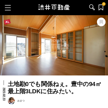
0
お気に入り物件
お問い合わせ
ブログ
サービス内容
渋井不動産のメンバー
土地勘0でも関係ねぇ。豊中の94㎡
会社情報
2023.02.23
最上階3LDKに住みたい。
採用情報
おまつ