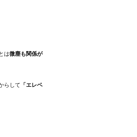
とは
微塵も関係が
からして
「エレベ