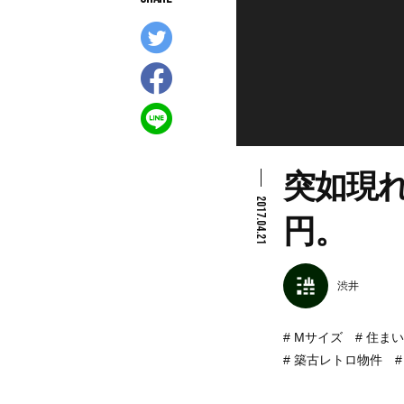
突如現れ
2017.04.21
円。
渋井
Mサイズ
住まい
築古レトロ物件