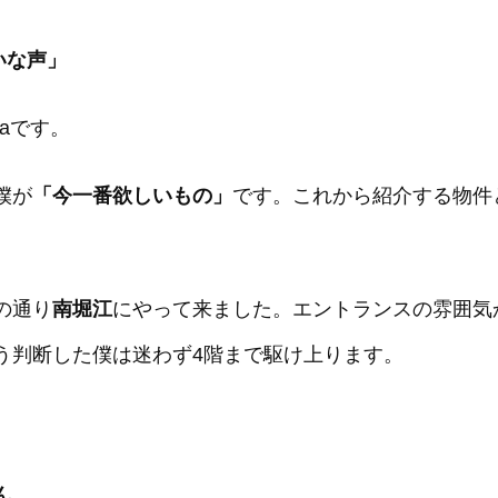
いな声」
waです。
僕が
「今一番欲しいもの」
です。これから紹介する物件
の通り
南堀江
にやって来ました。エントランスの雰囲気
う判断した僕は迷わず4階まで駆け上ります。
ん。