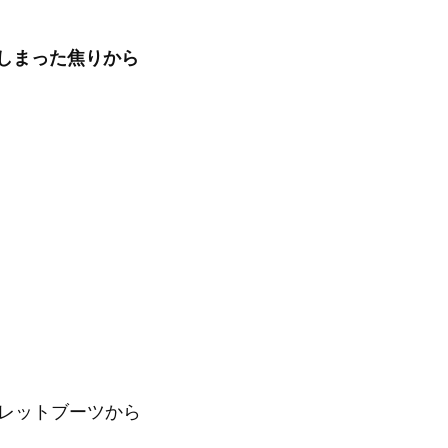
しまった
焦りから
クレットブーツから