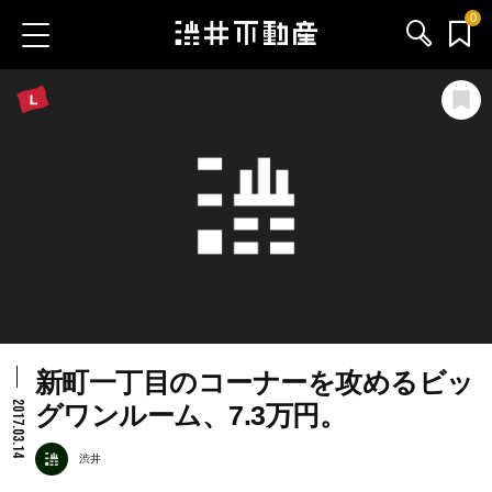
0
お気に入り物件
お問い合わせ
ブログ
サービス内容
渋井不動産のメンバー
新町一丁目のコーナーを攻めるビッ
会社情報
2017.03.14
グワンルーム、7.3万円。
採用情報
渋井