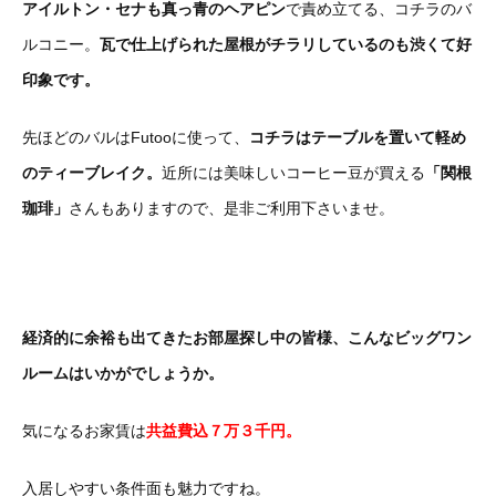
アイルトン・セナも真っ青のヘアピン
で責め立てる、コチラのバ
ルコニー。
瓦で仕上げられた屋根がチラリしているのも渋くて好
印象です。
先ほどのバルはFutooに使って、
コチラはテーブルを置いて軽め
のティーブレイク。
近所には美味しいコーヒー豆が買える
「関根
珈琲」
さんもありますので、是非ご利用下さいませ。
経済的に余裕も出てきたお部屋探し中の皆様、こんなビッグワン
ルームはいかがでしょうか。
気になるお家賃は
共益費込７万３千円。
入居しやすい条件面も魅力ですね。