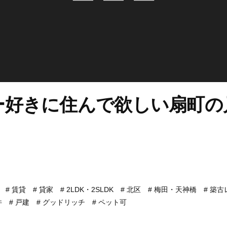
ー好きに住んで欲しい扇町の
。
賃貸
貸家
2LDK・2SLDK
北区
梅田・天神橋
築古
件
戸建
グッドリッチ
ペット可