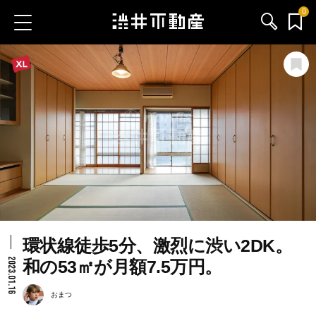
0
お気に入り物件
お問い合わせ
ブログ
サービス内容
渋井不動産のメンバー
環状線徒歩5分、激烈に渋い2DK。
会社情報
2023.01.16
和の53㎡が月額7.5万円。
採用情報
おまつ