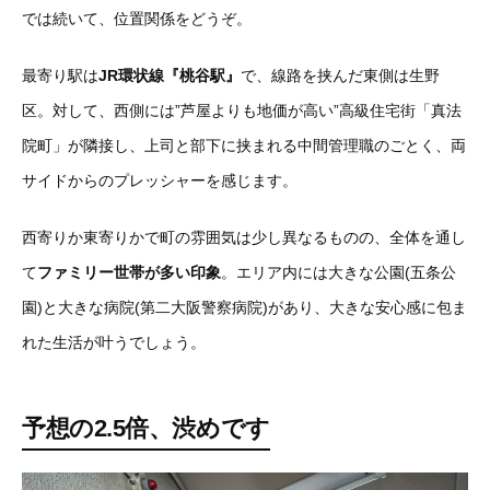
では続いて、位置関係をどうぞ。
最寄り駅は
JR環状線『桃谷駅』
で、線路を挟んだ東側は生野
区。対して、西側には”芦屋よりも地価が高い”高級住宅街「真法
院町」が隣接し、上司と部下に挟まれる中間管理職のごとく、両
サイドからのプレッシャーを感じます。
西寄りか東寄りかで町の雰囲気は少し異なるものの、全体を通し
て
ファミリー世帯が多い印象
。エリア内には大きな公園(五条公
園)と大きな病院(第二大阪警察病院)があり、大きな安心感に包ま
れた生活が叶うでしょう。
予想の2.5倍、渋めです