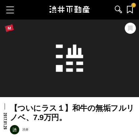
0
お気に入り物件
お問い合わせ
ブログ
サービス内容
渋井不動産のメンバー
【ついにラス１】和牛の無垢フルリ
会社情報
2017.01.26
ノベ、7.9万円。
採用情報
渋井