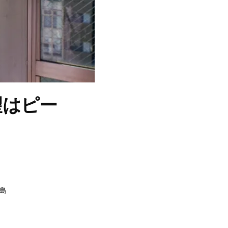
望はピー
島