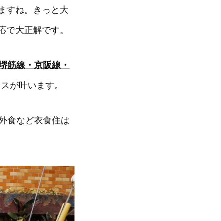
ますね。きっと大
応で大正解です。
堺筋線・京阪線・
セスが叶います。
や外食など衣食住は