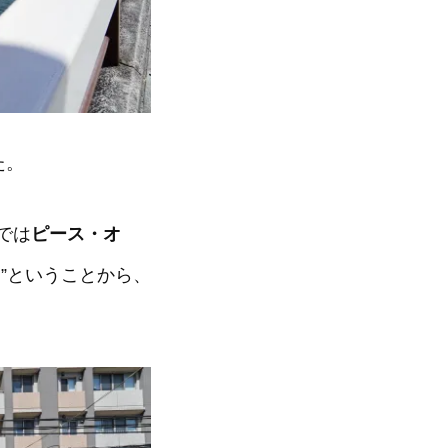
た。
では
ピース・オ
”ということから、