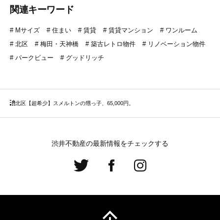
関連キーワード
Mサイズ
住まい
賃貸
賃貸マンション
ワンルーム
北区
梅田・天神橋
築古レトロ物件
リノベーション物件
パークビュー
グッドリッチ
北区
【超希少】スメルトンの甥っ子、65,000円。
渋井不動産の最新情報をチェックする