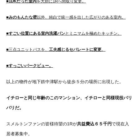
■
1DKだった室内
を大胆に1Rへ間取り変更。
■
みのもんたな壁
以外、純白で統一感を出した広がりのある室内。
■
すごい位置にある室内洗濯パン
とミニマムを極めたキッチン。
■三点ユニットバスを、
工夫感じるセパレートに変更
。
■
すっごいパークビュー。
以上の物件が地下鉄中津駅から徒歩５分の場所に出現した。
イチローと同じ年齢のこのマンション、イチローと同様現役バリ
バリだ。
スメルトンファンの皆様待望の1Rが
共益費込６５千円
で現在入
居者募集中。