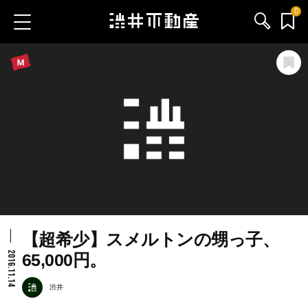
0
お気に入り物件
お問い合わせ
ブログ
サービス内容
渋井不動産のメンバー
【超希少】スメルトンの甥っ子、
会社情報
2016.11.14
65,000円。
採用情報
渋井