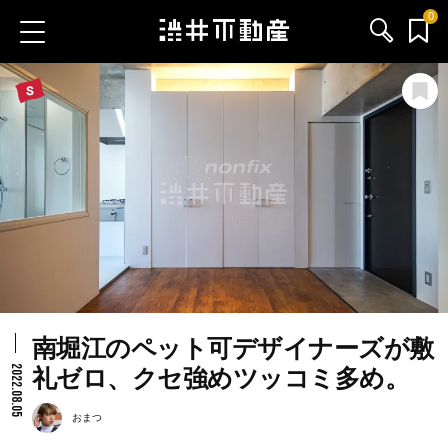
0
お気に入り物件
お問い合わせ
ブログ
サービス内容
渋井不動産のメンバー
南堀江のペット可デザイナーズが敷
会社情報
2022.08.05
礼ゼロ、クセ強めツッコミ多め。
採用情報
おまつ