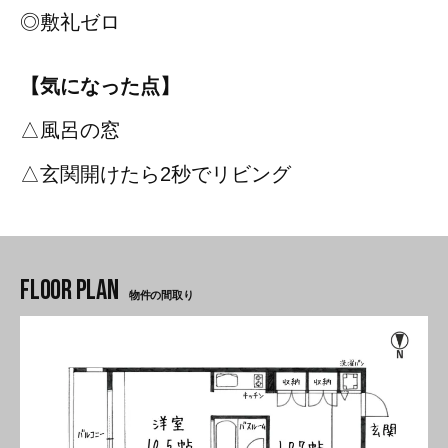
◎敷礼ゼロ
【気になった点】
△風呂の窓
△玄関開けたら2秒でリビング
物件の間取り