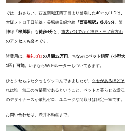
では、おさらい。西区南堀江四丁目より登場した40㎡の1LDは、
大阪メトロ千日前線・長堀鶴見緑地線
『西長堀駅』徒歩3分
。阪
神線
『桜川駅』も徒歩4分
と、
市内だけでなく神戸・三ノ宮方面
のアクセスも楽々
です。
諸費用は、
敷礼ゼロ
の月額12万円
。ちなみに
ペット飼育（小型犬
1匹）可能
。いまならWi-Fiルーターもついてきます。
ひとクセもふたクセもツッコんできましたが、
クセがあるほどそ
れは唯一無二のお部屋であるということ
。ペットと暮らせる堀江
のデザイナーズが敷礼ゼロ、ユニークな間取りは限定一室です。
お問い合わせは、渋井不動産まで。