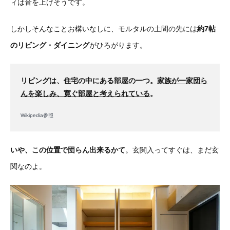
ィは音を上げそうです。
しかしそんなことお構いなしに、モルタルの土間の先には
約7帖
のリビング・ダイニング
がひろがります。
リビングは、住宅の中にある部屋の一つ。
家族が一家団ら
んを楽しみ、寛ぐ部屋と考えられている
。
Wikipedia参照
いや、この位置で団らん出来るかて
。玄関入ってすぐは、まだ玄
関なのよ。