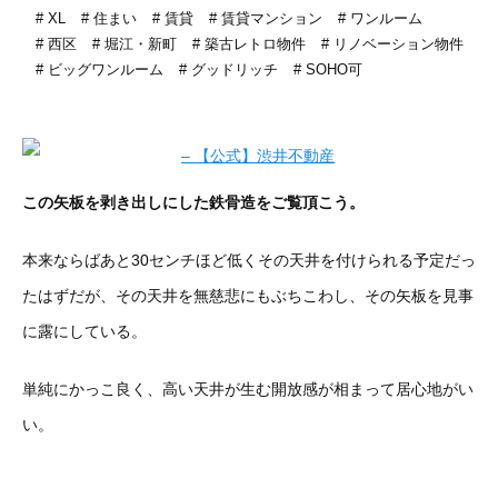
XL
住まい
賃貸
賃貸マンション
ワンルーム
西区
堀江・新町
築古レトロ物件
リノベーション物件
ビッグワンルーム
グッドリッチ
SOHO可
この矢板を剥き出しにした鉄骨造をご覧頂こう。
本来ならばあと30センチほど低くその天井を付けられる予定だっ
たはずだが、その天井を無慈悲にもぶちこわし、その矢板を見事
に露にしている。
単純にかっこ良く、高い天井が生む開放感が相まって居心地がい
い。