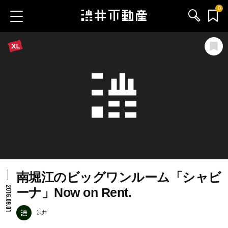
0
お気に入り物件
お問い合わせ
ブログ
サービス内容
渋井不動産のメンバー
南堀江のビッグワンルーム「シャビ
会社情報
2016.09.01
ーナ」Now on Rent.
採用情報
渋井