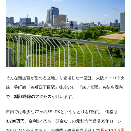
そんな難波宮が望める立地より登場した一室は、大阪メトロ中央
線・谷町線『谷町四丁目駅』徒歩9分。『森ノ宮駅』も徒歩圏内
で、
2駅3路線のアクセス
が叶います。
市内では希少な77㎡の3SLDKというゆとりを確保し、価格は
3,280万円
。金利0.475％・頭金なしの元利均等返済35年ローン
を組んだと仮定すると、
管理費・修繕積立金込みで
月々10.7万円