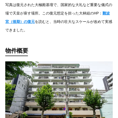
写真は復元された大極殿基壇で、国家的な大礼など重要な儀式の
場で天皇が座す場所。この復元想定を担った大林組のHP：
難波
宮（後期）の復元
を読むと、当時の壮大なスケールが改めて実感
できました。
物件概要