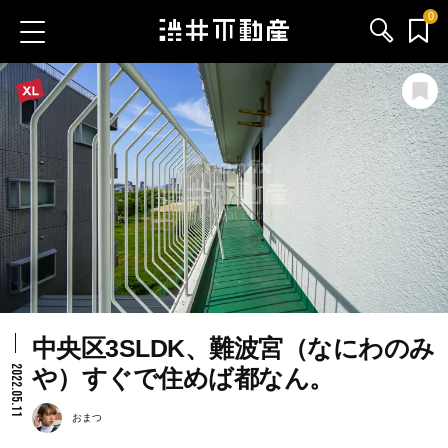
0
お気に入り物件
お問い合わせ
ブログ
サービス内容
渋井不動産のメンバー
中央区3SLDK、難波宮（なにわのみ
会社情報
2022.05.11
や）すぐで住めば都なん。
採用情報
おまつ