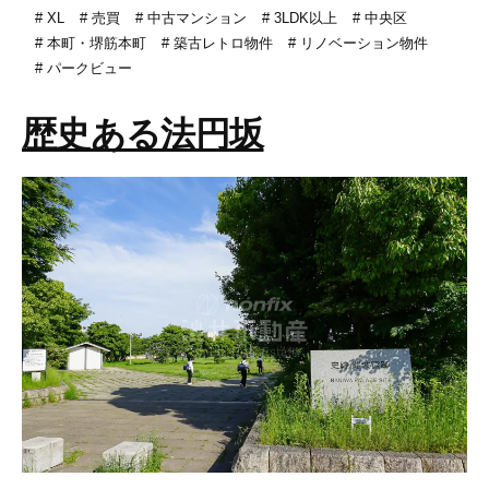
XL
売買
中古マンション
3LDK以上
中央区
本町・堺筋本町
築古レトロ物件
リノベーション物件
パークビュー
歴史ある法円坂