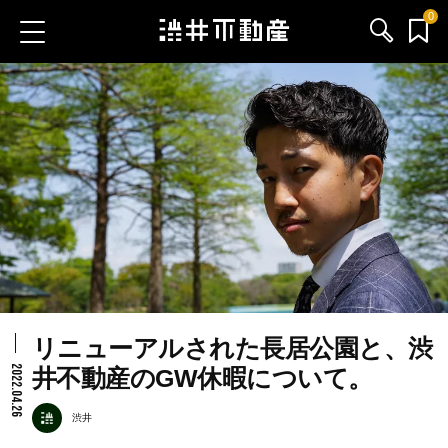
0
お気に入り物件
お問い合わせ
ブログ
サービス内容
渋井不動産のメンバー
リニューアルされた長居公園と、渋
会社情報
2022.04.26
井不動産のGW休暇について。
採用情報
渋井