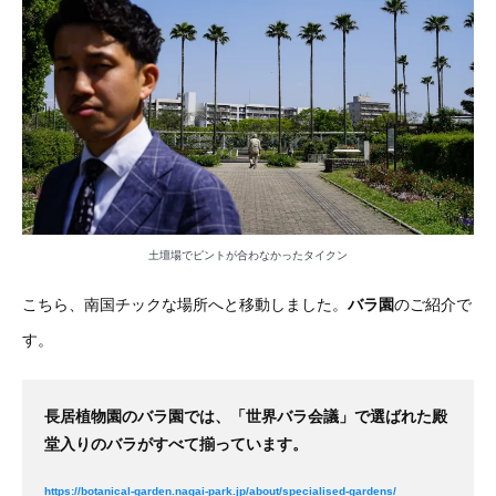
土壇場でピントが合わなかったタイクン
こちら、南国チックな場所へと移動しました。
バラ園
のご紹介で
す。
長居植物園のバラ園では、「世界バラ会議」で選ばれた殿
堂入りのバラがすべて揃っています。
https://botanical-garden.nagai-park.jp/about/specialised-gardens/