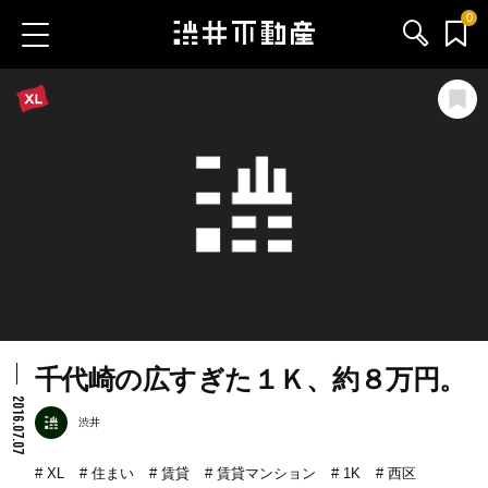
0
お気に入り物件
お問い合わせ
ブログ
サービス内容
渋井不動産のメンバー
千代崎の広すぎた１Ｋ、約８万円。
会社情報
2016.07.07
渋井
採用情報
XL
住まい
賃貸
賃貸マンション
1K
西区