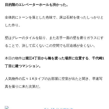
目的階のエレベーターホールも渋かった。
全体的にトーンを落とした色味で、床は石材を使ったしっかりと
した作り。
壁はグレーのタイルを貼り、また左手一面の壁を磨りガラスにす
ることで、決して広くないこの空間でも圧迫感が全くない。
本日の物件は
堀江4丁目から橋を渡った場所に位置する
、
千代崎1
丁目に建つマンション。
人気物件の広々１Kタイプのお部屋に空室が出たと聞き、早速写
真を撮りに来た次第だ。