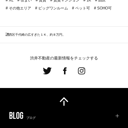
XL
住まい
賃貸
賃貸マンション
1K
西区
その他エリア
ビッグワンルーム
ペット可
SOHO可
西区
千代崎の広すぎた１Ｋ、約８万円。
渋井不動産の最新情報をチェックする
ブログ