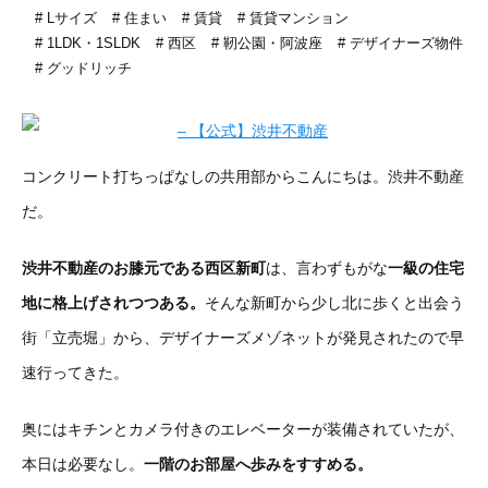
Lサイズ
住まい
賃貸
賃貸マンション
1LDK・1SLDK
西区
靭公園・阿波座
デザイナーズ物件
グッドリッチ
コンクリート打ちっぱなしの共用部からこんにちは。渋井不動産
だ。
渋井不動産のお膝元である西区新町
は、言わずもがな
一級の住宅
地に格上げされつつある。
そんな新町から少し北に歩くと出会う
街「立売堀」から、デザイナーズメゾネットが発見されたので早
速行ってきた。
奥にはキチンとカメラ付きのエレベーターが装備されていたが、
本日は必要なし。
一階のお部屋へ歩みをすすめる。