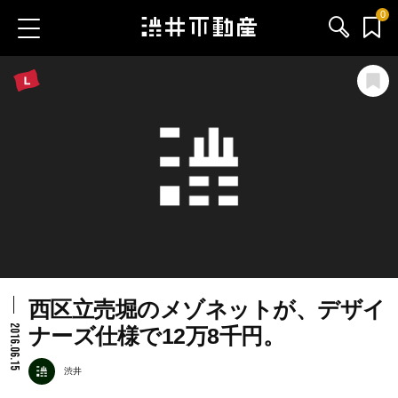
0
お気に入り物件
お問い合わせ
ブログ
サービス内容
渋井不動産のメンバー
西区立売堀のメゾネットが、デザイ
会社情報
2016.06.15
ナーズ仕様で12万8千円。
採用情報
渋井