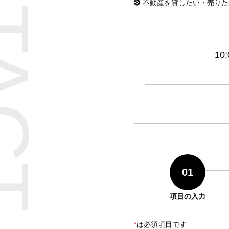
TACT
不動産を貸したい・売りた
1
01
項目の入力
*
は必須項目です