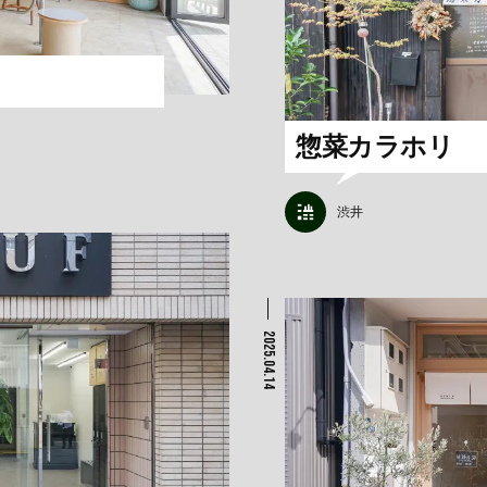
惣菜カラホリ
渋井
2025.04.14