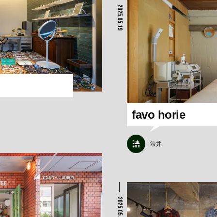
2025.05.19
favo horie
渋井
2025.05.05