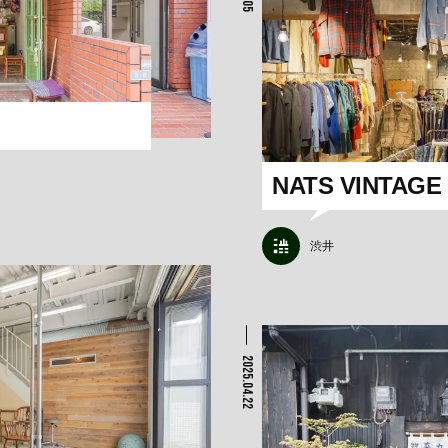
NATS VINTAGE
渋井
2025.04.22