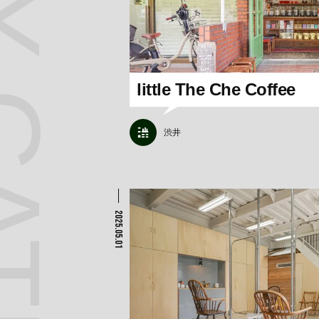
 CATEGORY
little The Che Coffee
渋井
2025.05.01