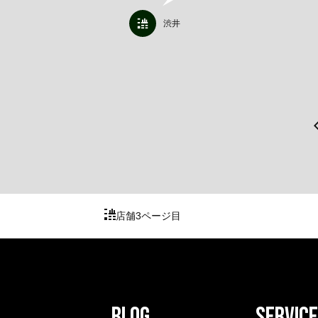
渋井
店舗
3ページ目