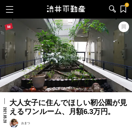
0
お気に入り物件
お問い合わせ
ブログ
サービス内容
渋井不動産のメンバー
大人女子に住んでほしい靭公園が見
会社情報
2021.05.20
えるワンルーム、月額6.3万円。
採用情報
おまつ