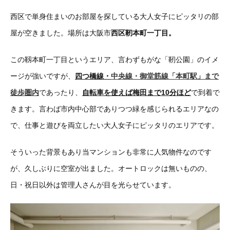
西区で単身住まいのお部屋を探している大人女子にピッタリの部
屋が空きました。場所は大阪市
西区靭本町一丁目。
この靱本町一丁目というエリア、言わずもがな「靭公園」のイメ
ージが強いですが、
四つ橋線・
中央線・御堂筋線「本町駅」まで
徒歩圏内
であったり、
自転車を使えば梅田まで10分ほど
で到着で
きます。言わば市内中心部でありつつ緑を感じられるエリアなの
で、仕事と遊びを両立したい大人女子にピッタリのエリアです。
そういった背景もあり当マンションも非常に人気物件なのです
が、久しぶりに空室が出ました。オートロックは無いものの、
日・祝日以外は管理人さんが目を光らせています。