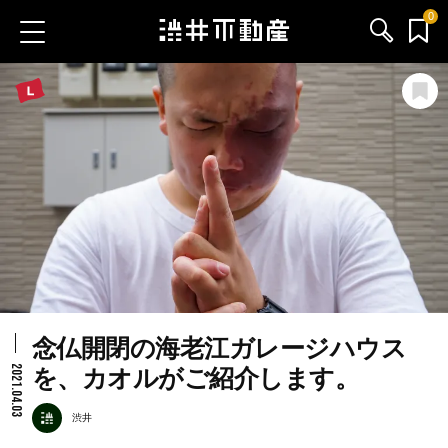
0
お気に入り物件
お問い合わせ
ブログ
サービス内容
渋井不動産のメンバー
念仏開閉の海老江ガレージハウス
会社情報
2021.04.03
を、カオルがご紹介します。
採用情報
渋井