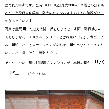
囲まれた中洲です。全長3キロ、幅は最大300m。
高層ビルはもち
ろん、市役所や科学館、
阪大のキャンパスまで様々な施設がひし
めきあっています
。
堂島川
写真は
。たとえ太陽に反射しようと、水面に透明感なん
てありません。エメラルドグリーンとは程遠いですが、青空・ビ
ル・川沿いというロケーションがあれば、川の色なんてどうでも
いい。水・陸・そら、無限大です。
リバ
そんな川沿いに建つ14階建てマンションが、本日の舞台。
ービュー
に期待ですね。