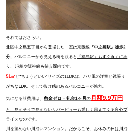
それではおさらい。
北区中之島五丁目から登場した一室は京阪線
『中之島駅』徒歩2
分
。バルコニーから見える橋を渡ると
『福島駅』もすぐ近くにあ
り、JR線や阪神線も徒歩圏内です
。
51㎡
と“ちょうどいい”サイズの1LDKは、バリ風の洋室と鏡張り
がちなLDK、そして抜け感のあるバルコニーが魅力。
月額9.9万円
敷金ゼロ・礼金1ヶ月
気になる諸費用は、
の
と、見えそうで見えないリバービューも愛しく思えてくる良心プ
ライス
なのです。
川を望めない川沿いマンション。だからこそ、お休みの日は川沿