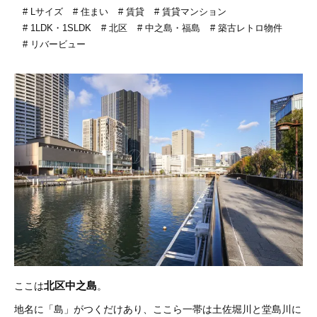
Lサイズ
住まい
賃貸
賃貸マンション
1LDK・1SLDK
北区
中之島・福島
築古レトロ物件
リバービュー
北区中之島
ここは
。
地名に「島」がつくだけあり、ここら一帯は土佐堀川と堂島川に