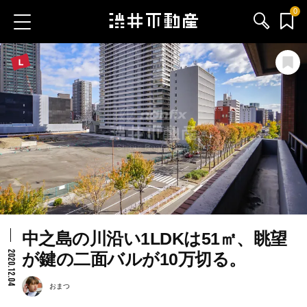
0
お気に入り物件
お問い合わせ
ブログ
サービス内容
渋井不動産のメンバー
中之島の川沿い1LDKは51㎡、眺望
会社情報
2020.12.04
が鍵の二面バルが10万切る。
採用情報
おまつ