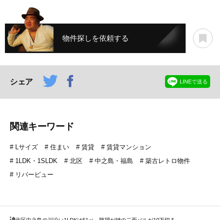
物件探しを依頼する
シェア
LINEで送る
関連キーワード
Lサイズ
住まい
賃貸
賃貸マンション
1LDK・1SLDK
北区
中之島・福島
築古レトロ物件
リバービュー
北区
中之島の川沿い1LDKは51㎡、眺望が鍵の二面バルが10万切る。