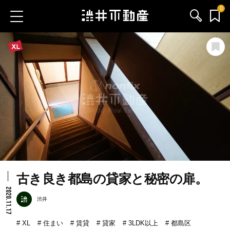
0
お気に入り物件
お問い合わせ
ブログ
サービス内容
渋井不動産のメンバー
古き良き都島の貸家と秘密の扉。
会社情報
2020.11.17
渋井
採用情報
XL
住まい
賃貸
貸家
3LDK以上
都島区