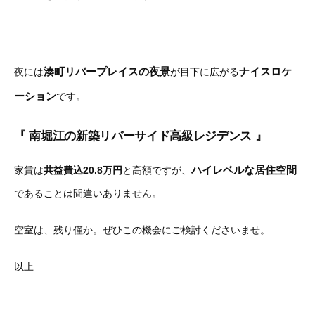
湊町リバープレイスの夜景
ナイスロケ
夜には
が目下に広がる
ーション
です。
『 南堀江の新築リバーサイド高級レジデンス 』
ハイレベルな居住空間
家賃は
共益費込20.8万円
と高額ですが、
であることは間違いありません。
空室は、残り僅か。ぜひこの機会にご検討くださいませ。
以上