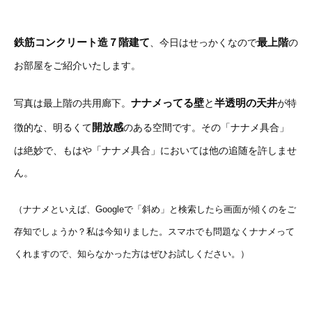
鉄筋コンクリート造７階建て
最上階
、今日はせっかくなので
の
お部屋をご紹介いたします。
ナナメってる壁
と
半透明の天井
写真は最上階の共用廊下。
が特
開放感
徴的な、明るくて
のある空間です。その「ナナメ具合」
は絶妙で、もはや「ナナメ具合」においては他の追随を許しませ
ん。
（ナナメといえば、Googleで「斜め」と検索したら画面が傾くのをご
存知でしょうか？私は今知りました。スマホでも問題なくナナメって
くれますので、知らなかった方はぜひお試しください。）