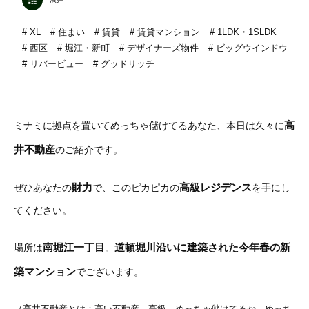
XL
住まい
賃貸
賃貸マンション
1LDK・1SLDK
西区
堀江・新町
デザイナーズ物件
ビッグウインドウ
リバービュー
グッドリッチ
高
ミナミに拠点を置いてめっちゃ儲けてるあなた、本日は久々に
井不動産
のご紹介です。
財力
高級レジデンス
ぜひあなたの
で、このピカピカの
を手にし
てください。
南堀江一丁目
道頓堀川沿いに建築された今年春の新
場所は
。
築マンション
でございます。
（高井不動産とは：高い不動産。高級。めっちゃ儲けてるか、めっち