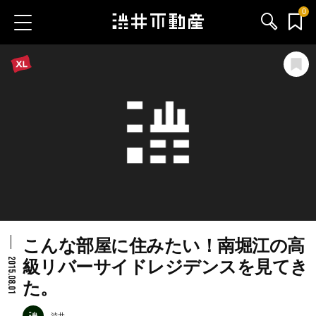
0
お気に入り物件
お問い合わせ
ブログ
サービス内容
渋井不動産のメンバー
こんな部屋に住みたい！南堀江の高
会社情報
2015.08.01
級リバーサイドレジデンスを見てき
た。
採用情報
渋井