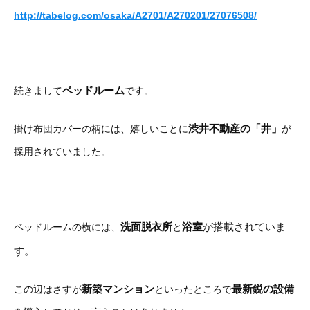
http://tabelog.com/osaka/A2701/A270201/27076508/
ベッドルーム
続きまして
です。
渋井不動産の「井」
掛け布団カバーの柄には、嬉しいことに
が
採用されていました。
洗面脱衣所
浴室
が搭載されていま
ベッドルームの横には、
と
す。
新築マンション
最新鋭の設備
この辺はさすが
といったところで