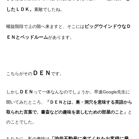
したＬＤＫ。
素敵でしたね。
ビッグウインドウなＤ
螺旋階段で上の階へ来ますと、そこには
ＥＮとベッドルーム
があります。
ＤＥＮ
こちらがその
です。
ＤＥＮ
しかし
って一体なんなのでしょうか。早速Google先生に
聞いてみたところ、
「ＤＥＮとは、巣・洞穴を意味する英語から
取られた言葉で、書斎などの趣味を楽しむための部屋のこと」
と
のことでした。
「渋井不動産に来てくれたお客様に最
ちなみに、私の趣味は