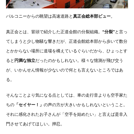
バルコニーからの眺望は高速道路と
真正会総本部ビュー
。
真正会とは、冒頭で紹介した正道会館の分裂組織。
“分裂”
と言っ
てしまうと少し物騒な響きだが、正道会館総本部から歩いて数分
とかからない場所に道場を構えているぐらいだから、ひょっとす
ると
円満な独立
だったのかもしれない。様々な憶測が飛び交う
が、いかんせん情報が少ないので何とも言えないところではあ
る。
そんなことより気になる点としては、車の走行音よりも空手家た
ちの
「セイヤー！」
の声の方が大きいかもしれないということ。
それに感化されたお子さんが「空手を始めたい」と言えば是非入
門させてあげてほしい。押忍。