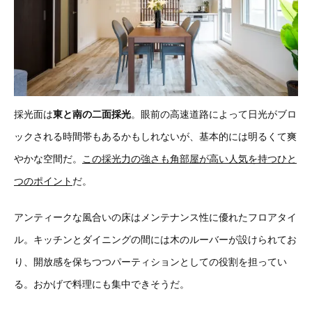
採光面は
東と南の二面採光
。眼前の高速道路によって日光がブロ
ックされる時間帯もあるかもしれないが、基本的には明るくて爽
やかな空間だ。
この採光力の強さも角部屋が高い人気を持つひと
つのポイント
だ。
アンティークな風合いの床はメンテナンス性に優れたフロアタイ
ル。キッチンとダイニングの間には木のルーバーが設けられてお
り、開放感を保ちつつパーティションとしての役割を担ってい
る。おかげで料理にも集中できそうだ。