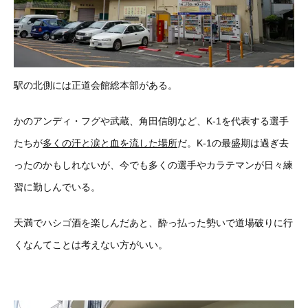
駅の北側には正道会館総本部がある。
かのアンディ・フグや武蔵、角田信朗など、K-1を代表する選手
たちが
多くの汗と涙と血を流した場所
だ。K-1の最盛期は過ぎ去
ったのかもしれないが、今でも多くの選手やカラテマンが日々練
習に勤しんでいる。
天満でハシゴ酒を楽しんだあと、酔っ払った勢いで道場破りに行
くなんてことは考えない方がいい。