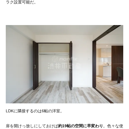
ラク設置可能だ。
LDKに隣接するのは6帖の洋室。
扉を開けっ放しにしておけば
約19帖
の空間に早変わり
。色々な使