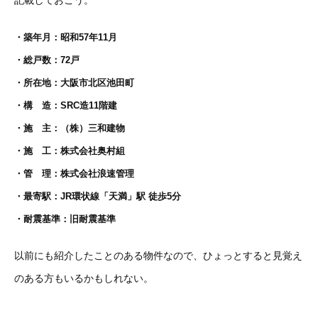
記載しておこう。
・築年月：昭和57年11月
・総戸数：72戸
・所在地：大阪市北区池田町
・構 造：SRC造11階建
・施 主：（株）三和建物
・施 工：株式会社奥村組
・管 理：株式会社浪速管理
・最寄駅：JR環状線「天満」駅 徒歩5分
・耐震基準：旧耐震基準
以前にも紹介したことのある物件なので、ひょっとすると見覚え
のある方もいるかもしれない。