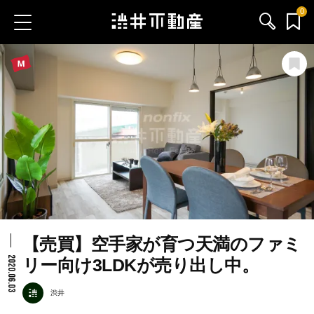
0
お気に入り物件
お問い合わせ
ブログ
サービス内容
渋井不動産のメンバー
【売買】空手家が育つ天満のファミ
会社情報
2020.06.03
リー向け3LDKが売り出し中。
採用情報
渋井