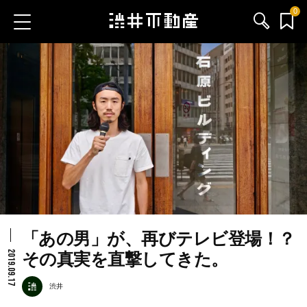
0
お気に入り物件
お問い合わせ
ブログ
サービス内容
渋井不動産のメンバー
「あの男」が、再びテレビ登場！？
会社情報
2019.09.17
その真実を直撃してきた。
採用情報
渋井