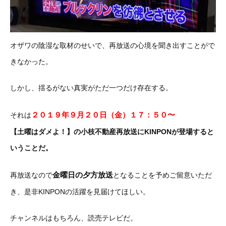
オザワの陰湿な取材のせいで、再放送の心境を聞き出すことがで
きなかった。
しかし、揺るがない真実がただ一つだけ存在する。
２０１９年９月２０日（金）１７：５０〜
それは
【土曜はダメよ！】の小枝不動産再放送にKINPONが登場すると
いうことだ。
金曜日の夕方放送
再放送なので
となることを予めご留意いただ
き、是非KINPONの活躍を見届けてほしい。
チャンネルはもちろん、読売テレビだ。