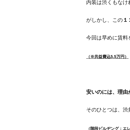
内装は渋くもなけ
がしかし、この
１
今回は早めに賃料
（※共益費込5.5万円）
安いのには、理由
そのひとつは、渋
（階段ビルヂング：エ