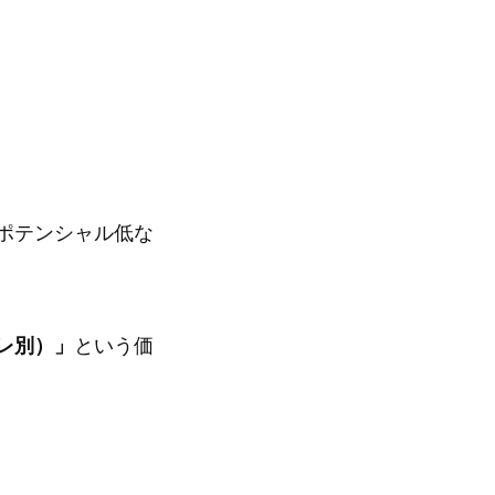
ポテンシャル低な
レ別）」
という価