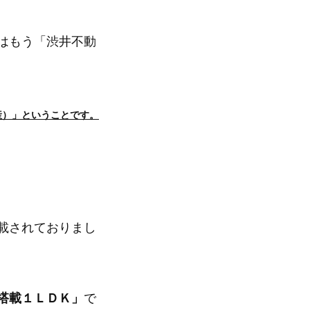
はもう「渋井不動
産）」ということです。
載されておりまし
搭載１ＬＤＫ」
で