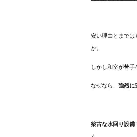
安い理由とまでは
か。
しかし和室が苦手
なぜなら、
強烈に
築古な水回り設備
ん。