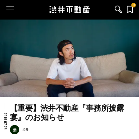
0
お気に入り物件
お問い合わせ
ブログ
サービス内容
渋井不動産のメンバー
【重要】渋井不動産『事務所披露
会社情報
2019.07.25
宴』のお知らせ
採用情報
渋井