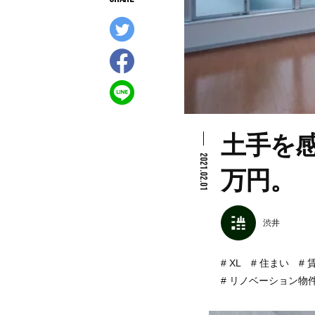
土手を感
2021.02.01
万円。
渋井
XL
住まい
リノベーション物