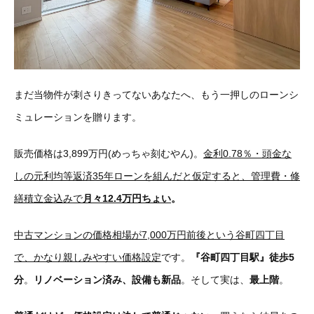
まだ当物件が刺さりきってないあなたへ、もう一押しのローンシ
ミュレーションを贈ります。
販売価格は3,899万円(めっちゃ刻むやん)。
金利0.78％・頭金な
しの元利均等返済35年ローンを組んだと仮定すると、管理費・修
繕積立金込みで
月々12.4万円ちょい
。
中古マンションの価格相場が7,000万円前後という谷町四丁目
で、かなり親しみやすい価格設定
です。
『谷町四丁目駅』徒歩5
分
。
リノベーション済み、設備も新品
。そして実は、
最上階
。