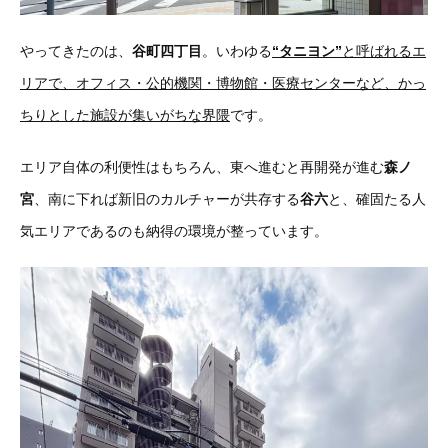
やってきたのは、
谷町四丁目
。いわゆる
“タニヨン”
と呼ばれるエ
リアで、オフィス・公的機関・博物館・医療センターなど、かっ
ちりとした施設が集いがちな界隈
です。
エリア自体の利便性はもちろん、東へ進むと再開発が進む
森ノ
宮
、南に下れば新旧のカルチャーが共存する
谷六
と、確固たる人
気エリアであるのも納得の環境が整っています。