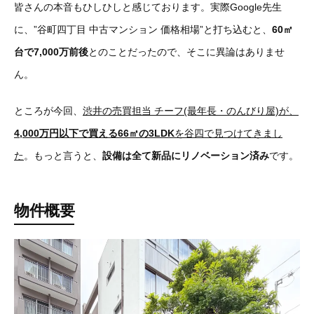
皆さんの本音もひしひしと感じております。実際Google先生
に、”谷町四丁目 中古マンション 価格相場”と打ち込むと、
60㎡
台で7,000万前後
とのことだったので、そこに異論はありませ
ん。
ところが今回、
渋井の売買担当 チーフ(最年長・のんびり屋)が、
4,000万円以下で買える66㎡の3LDK
を谷四で見つけてきまし
た
。もっと言うと、
設備は全て新品にリノベーション済み
です。
物件概要