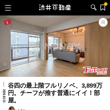
0
お気に入り物件
お問い合わせ
ブログ
サービス内容
渋井不動産のメンバー
谷四の最上階フルリノベ、3,899万
会社情報
2026.03.23
円。チーフが推す普通にイイ！部
屋。
採用情報
おまつ